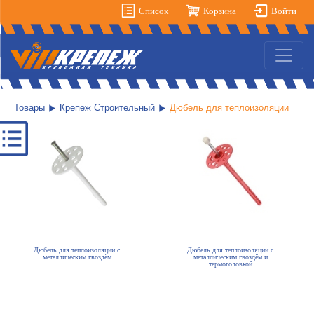
Список
Корзина
Войти
Товары
Крепеж Строительный
Дюбель для теплоизоляции
Дюбель для теплоизоляции с
Дюбель для теплоизоляции с
металлическим гвоздём
металлическим гвоздём и
термоголовкой