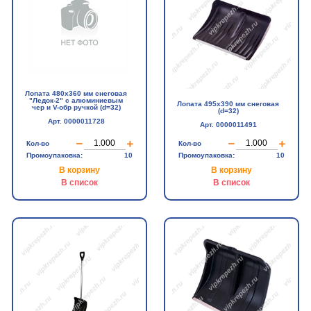
Лопата 480х360 мм снеговая
"Ледок-2" с алюминиевым
Лопата 495х390 мм снеговая
чер и V-обр ручкой (d=32)
(d=32)
Арт. 0000011728
Арт. 0000011491
Кол-во
Кол-во
Промоупаковка:
10
Промоупаковка:
10
В корзину
В корзину
В список
В список