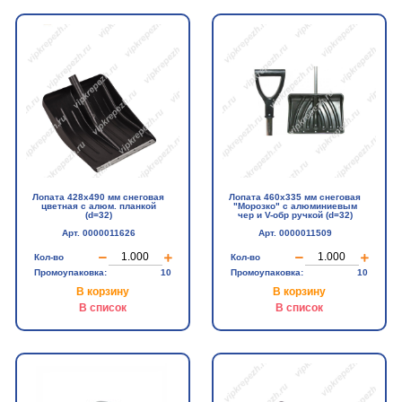
Лопата 428х490 мм снеговая
Лопата 460х335 мм снеговая
цветная с алюм. планкой
"Морозко" с алюминиевым
(d=32)
чер и V-обр ручкой (d=32)
Арт. 0000011626
Арт. 0000011509
Кол-во
Кол-во
Промоупаковка:
10
Промоупаковка:
10
В корзину
В корзину
В список
В список