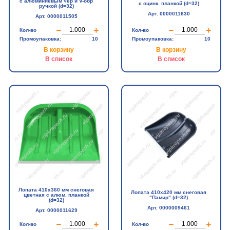
с алюминиевым чер и V-обр
с оцинк. планкой (d=32)
ручкой (d=32)
Арт. 0000011630
Арт. 0000011505
Кол-во
Кол-во
Промоупаковка:
10
Промоупаковка:
10
В корзину
В корзину
В список
В список
Лопата 410х360 мм снеговая
Лопата 410х420 мм снеговая
цветная с алюм. планкой
"Памир" (d=32)
(d=32)
Арт. 0000009461
Арт. 0000011629
Кол-во
Кол-во