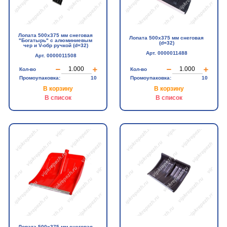
Лопата 500х375 мм снеговая
Лопата 500х375 мм снеговая
"Богатырь" с алюминиевым
(d=32)
чер и V-обр ручкой (d=32)
Арт. 0000011488
Арт. 0000011508
Кол-во
Кол-во
Промоупаковка:
10
Промоупаковка:
10
В корзину
В корзину
В список
В список
Лопата 500х375 мм снеговая