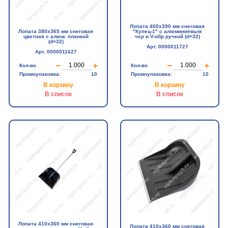
Лопата 400х390 мм снеговая
"Купец-1" с алюминиевым
Лопата 380х365 мм снеговая
чер и V-обр ручкой (d=32)
цветная с алюм. планкой
(d=32)
Арт. 0000011727
Арт. 0000011627
Кол-во
Кол-во
Промоупаковка:
10
Промоупаковка:
10
В корзину
В корзину
В список
В список
Лопата 410х360 мм снеговая
Лопата 410х360 мм снеговая