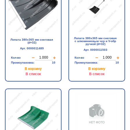
Лопата 380х365 мм снеговая
Лопата 380х365 мм снеговая
с алюминиевым чер и V-обр
(d=32)
ручкой (d=32)
Арт. 0000011489
Арт. 0000011503
Кол-во
Кол-во
Промоупаковка:
10
Промоупаковка:
10
В корзину
В корзину
В список
В список