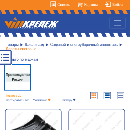
Список
Корзина
Войти
Товары
Дача и сад
Садовый и снегоуборочный инвентарь
Лопаты снеговые
Фильтр по маркам
Товаров 20
Сортировать по:
Умолчанию
Размеру