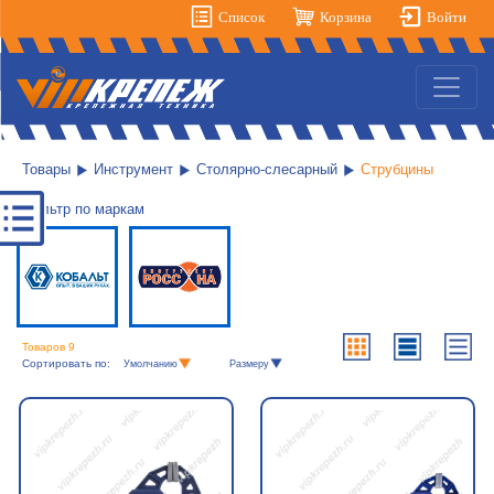
Список
Корзина
Войти
Товары
Инструмент
Столярно-слесарный
Струбцины
Фильтр по маркам
Товаров 9
Сортировать по:
Умолчанию
Размеру