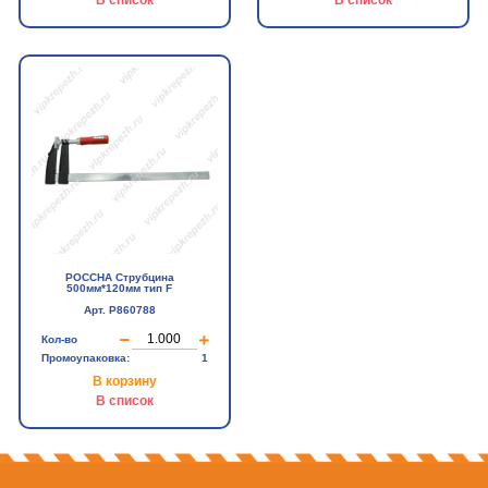
В список
В список
РОССНА Струбцина
500мм*120мм тип F
Арт. Р860788
Кол-во
Промоупаковка:
1
В корзину
В список