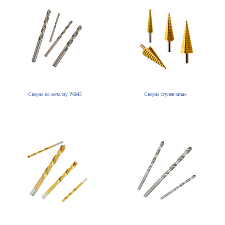
Сверла по металлу Р6М5
Сверла ступенчатые