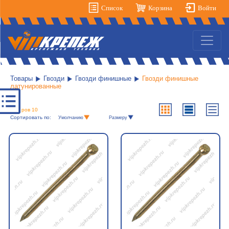
Список
Корзина
Войти
Товары
Гвозди
Гвозди финишные
Гвозди финишные
латунированные
Товаров 10
Сортировать по:
Умолчанию
Размеру